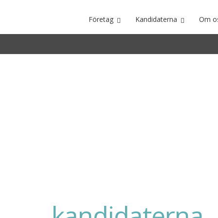
Företag
Kandidaterna
Om o
För
kandidaterna