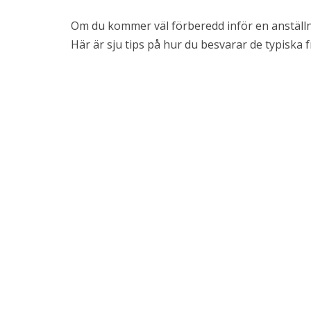
Om du kommer väl förberedd inför en anställnin
Här är
sju tips
på hur du besvarar de typiska 
Det är viktigt att du är uppriktigt intresserad
potentiella arbetsgivare. Det är viktigt för för
For virksomheder
skickat en ansökan för att få din arbetslöshet
Företag
Test och analys
Referenser
For kandidater