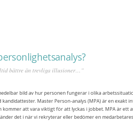
personlighetsanalys?
tid bättre än trevliga illusioner…”
edelbar bild av hur personen fungerar i olika arbetssituati
 kandidattester. Master Person-analys (MPA) är en exakt int
 kommer att vara viktigt för att lyckas i jobbet. MPA är et
vänder det i när vi rekryterar eller bedömer en medarbetar