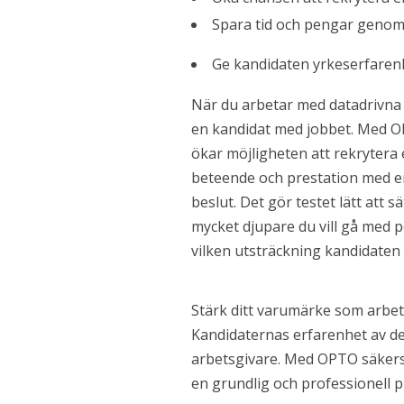
Kandidater
Spara tid och pengar genom 
Kandidaterna
Ge kandidaten yrkeserfarenh
Vakanser
Förberedelser inför en anställningsintervju
När du arbetar med datadrivna 
Kandidaterna
en kandidat med jobbet. Med OP
Om oss
ökar möjligheten att rekryter
beteende och prestation med en
Kandidaterna
beslut. Det gör testet lätt att 
Vakanser
mycket djupare du vill gå med 
Förberedelser inför en anställningsintervju
vilken utsträckning kandidaten
Kandidaterna
Om oss
Stärk ditt varumärke som arbet
AI-revolutionen har redan inträffat – åtminstone i
Kandidaternas erfarenhet av de
Förändringar i typen av rekryteringsuppdrag vi får i
arbetsgivare. Med OPTO säkerst
Fotbollströjfredagen
en grundlig och professionell p
Vakanser