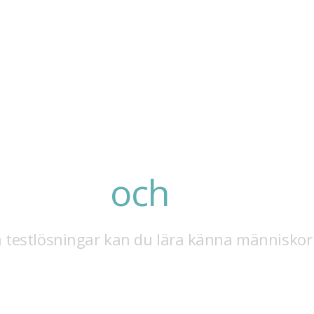
Företag
Kandidaterna
Om o
Test
och
analys
a testlösningar kan du lära känna människo