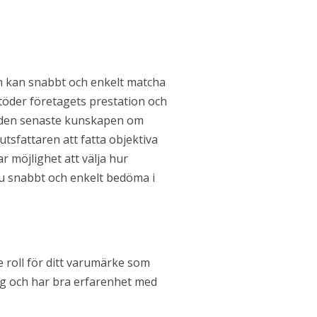
ch kan snabbt och enkelt matcha
töder företagets prestation och
h den senaste kunskapen om
tsfattaren att fatta objektiva
ar möjlighet att välja hur
du snabbt och enkelt bedöma i
roll för ditt varumärke som
gg och har bra erfarenhet med