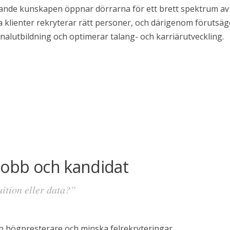
jande kunskapen öppnar dörrarna för ett brett spektrum av a
våra klienter rekryterar rätt personer, och därigenom förutsä
nalutbildning och optimerar talang- och karriärutveckling.
jobb och kandidat
ition eller data?”
n högpresterare och minska felrekryteringar