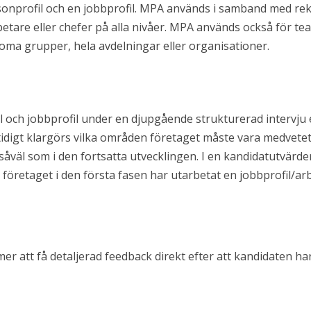
onprofil och en jobbprofil. MPA används i samband med rekr
arbetare eller chefer på alla nivåer. MPA används också för
noma grupper, hela avdelningar eller organisationer.
och jobbprofil under en djupgående strukturerad intervju er
idigt klargörs vilka områden företaget måste vara medvetet
åväl som i den fortsatta utvecklingen. I en kandidatutvärde
va företaget i den första fasen har utarbetat en jobbprofil/a
 att få detaljerad feedback direkt efter att kandidaten har 