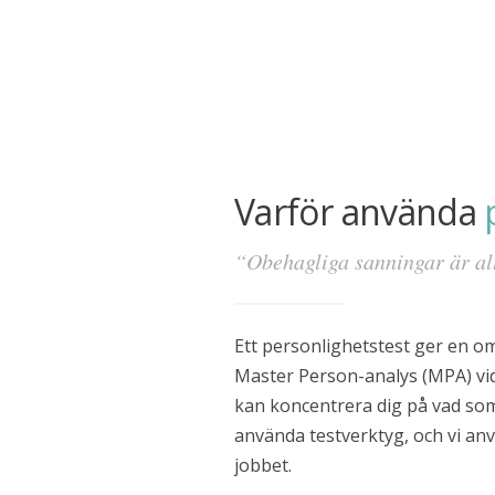
Varför använda
“Obehagliga sanningar är all
Ett personlighetstest ger en om
Master Person-analys (MPA) vid
kan koncentrera dig på vad som
använda testverktyg, och vi an
jobbet.