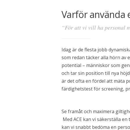
Varför använda 
“För att vi vill ha personal 
Idag är de flesta jobb dynamisk
som redan täcker alla hörn av e
potential – människor som geno
och tar sin position till nya h
är det ofta en fördel att mäta p
färdighetstest för screening, p
Se framåt och maximera giltighe
Med ACE kan vi säkerställa en 
kan vi snabbt bedöma en perso