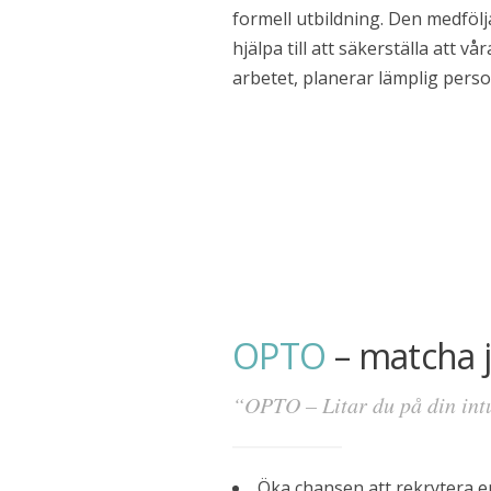
formell utbildning. Den medföl
hjälpa till att säkerställa att 
arbetet, planerar lämplig perso
OPTO
– matcha 
Företag
“OPTO – Litar du på din intu
Företag
Test och analys
Referenser
Öka chansen att rekrytera e