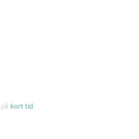
ss
Kontakta oss
Vakanser
SE
r på
kort tid