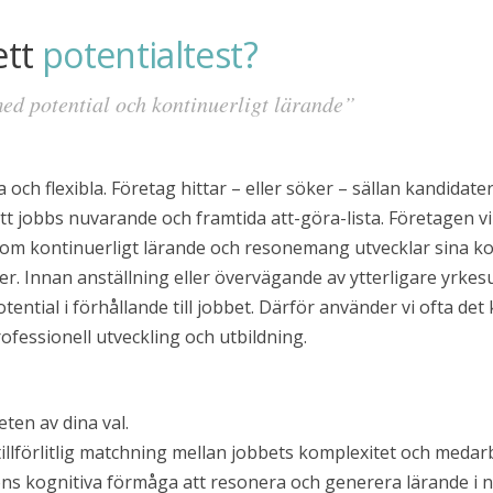
ett
potentialtest?
med potential och kontinuerligt lärande”
a och flexibla. Företag hittar – eller söker – sällan kandida
tt jobbs nuvarande och framtida att-göra-lista. Företagen vi
m kontinuerligt lärande och resonemang utvecklar sina kom
öjder. Innan anställning eller övervägande av ytterligare yrk
otential i förhållande till jobbet. Därför använder vi ofta de
rofessionell utveckling och utbildning.
ten av dina val.
tillförlitlig matchning mellan jobbets komplexitet och meda
ns kognitiva förmåga att resonera och generera lärande i 