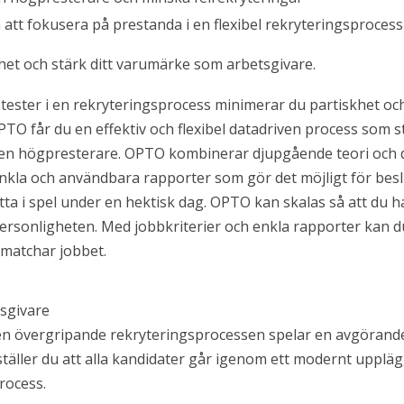
att fokusera på prestanda i en flexibel rekryteringsprocess
et och stärk ditt varumärke som arbetsgivare.
tester i en rekryteringsprocess minimerar du partiskhet o
TO får du en effektiv och flexibel datadriven process som s
a en högpresterare. OPTO kombinerar djupgående teori oc
kla och användbara rapporter som gör det möjligt för beslu
sätta i spel under en hektisk dag. OPTO kan skalas så att du h
personligheten. Med jobbkriterier och enkla rapporter kan 
 matchar jobbet.
sgivare
nom mjukvaruindustrin
n övergripande rekryteringsprocessen spelar en avgörande 
n
äller du att alla kandidater går igenom ett modernt upplä
rocess.