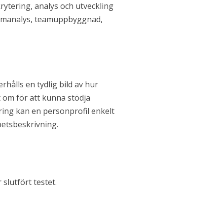
ytering, analys och utveckling
 teamanalys, teamuppbyggnad,
hålls en tydlig bild av hur
 om för att kunna stödja
ring kan en personprofil enkelt
rbetsbeskrivning.
slutfört testet.