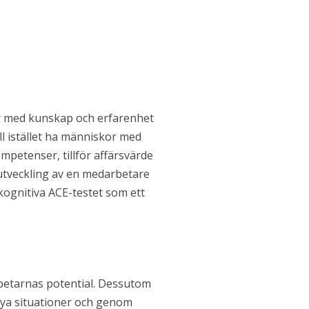
ter med kunskap och erfarenhet
ll istället ha människor med
petenser, tillför affärsvärde
esutveckling av en medarbetare
t kognitiva ACE-testet som ett
rbetarnas potential. Dessutom
nya situationer och genom