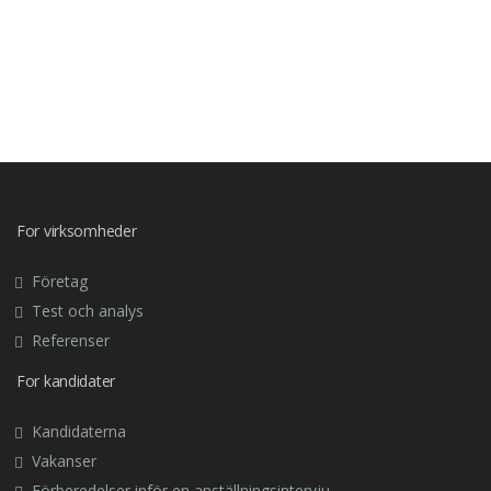
For virksomheder
Företag
Test och analys
Referenser
For kandidater
Kandidaterna
Vakanser
Förberedelser inför en anställningsintervju