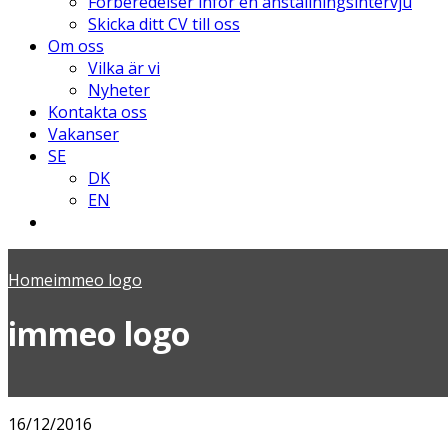
Förberedelser inför en anställningsintervju
Skicka ditt CV till oss
Om oss
Vilka är vi
Nyheter
Kontakta oss
Vakanser
SE
DK
EN
Home
immeo logo
immeo logo
16/12/2016