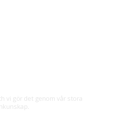
ss
Kontakta oss
Vakanser
SE
ch vi gör det genom vår stora
chkunskap.