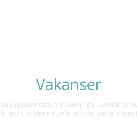
Företag
Kandidaterna
Om o
Vakanser
r snabb presentation av lämpliga kandidater o
, ännu större nätverk och vår unika brans