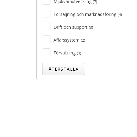
Mjukvaruutveckling
(7)
Försäljning och marknadsföring
(4)
Drift och support
(3)
Affärssystem
(2)
Förvaltning
(1)
ÅTERSTÄLLA
German-speaking IT Supporter
Kolding