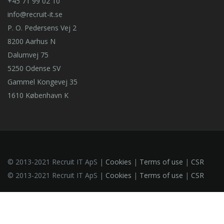
+45 71 99 02 10
info@recruit-it.se
P. O. Pedersens Vej 2
8200 Aarhus N
Dalumvej 75
5250 Odense SV
Gammel Kongevej 35
1610 København K
© 2013-2021 Recruit IT ApS |
Cookies
|
Terms of use
|
CSR
© 2013-2021 Recruit IT ApS |
Cookies
|
Terms of use
|
CSR